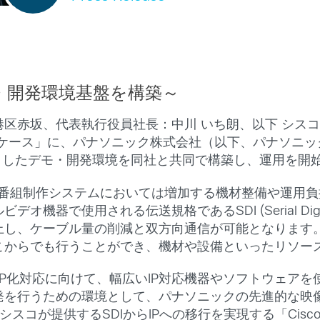
・開発環境基盤を構築～
区赤坂、代表執行役員社長：中川 いち朗、以下 シスコ
ース」に、パナソニック株式会社（以下、パナソニック）の
としたデモ・開発環境を同社と共同で構築し、運用を開
の番組制作システムにおいては増加する機材整備や運用負
使用される伝送規格であるSDI (Serial Digital In
上し、ケーブル量の削減と双方向通信が可能となります
こからでも行うことができ、機材や設備といったリソー
IP化対応に向けて、幅広いIP対応機器やソフトウェア
発を行うための環境として、パナソニックの先進的な映
が提供するSDIからIPへの移行を実現する「Cisco IP F