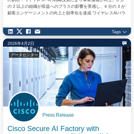
の 2 以上の組織が収益へのプラスの影響を実感し、4 分の 3 が
顧客エンゲージメントの向上と効率化を達成 ワイヤレスAIパラ
ドックス：AI による課題（複雑性、セキュリティ、人材課題）
に適切に対処できる組織は、より高いワイヤレス ROI による成
Tags
果を達成 自動化が重要性：AI 駆動の運用により、IT…
2026年4月2日
データセンター
Press Release
Cisco Secure AI Factory with