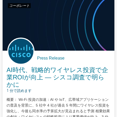
コーポレート
Press Release
AI時代、戦略的ワイヤレス投資で企
業ROIが向上 — シスコ調査で明ら
かに
1 分で読めます
概要： Wi-Fi 投資の加速：AI や IoT、広帯域アプリケーション
の普及を背景に、5 社中 4 社が過去 5 年間にワイヤレス投資を
強化し、今後も同水準の予算拡大が見込まれると予測 相乗効果
の創出：ワイヤレスへの戦略投資により事業価値が向上。3 分