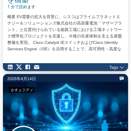
1 分で読めます
概要 EV需要の拡大を背景に、シスコはプライムプラネットエ
ナジー＆ソリューションズ株式会社の高容量電池「マザープラ
ント」と位置付けられている姫路工場における工場ネットワー
ク標準化プロジェクトを支援し、今後の生産体制を支える基盤
整備を実現。 Cisco Catalyst IEスイッチおよびCisco Identity
Services Engine（ISE）を活用することで、高可用性・高度な
OTセキュリティ・将来拡張性を備えた次世代ネットワーク基盤
を構築。 本基盤の確立により、新規生産ラインへの迅速な展開
Tags
が可能になるとともに、AI・データ活用を見据えた生産DXの推
進基盤を整備。…
2026年4月14日
セキュリティ