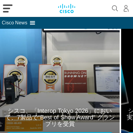
Cisco News
Skip
to
content
シスコ、「Interop Tokyo 2026」におい
て、7製品で“Best of Show Award” グラン
実
プリを受賞