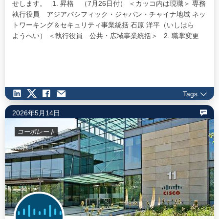
せします。 1. 昇格 （7月26日付） ＜カッコ内は現職＞ 専務
執行役員 アジアパシフィック・ジャパン・チャイナ地域 ネッ
トワーキング＆セキュリティ事業統括 石原 洋平（いしはら
ようへい） ＜執行役員 公共・広域事業統括＞ 2. 職掌変更
（7月26日付） ＜カッコ内は現職＞ 専務執行役員 公共・広域
事業統括 仁王 淳治（におう じゅんじ） ＜専務執行役員
エンタープライズ事業統括＞…
Tags
2026年5月14日
コーポレート