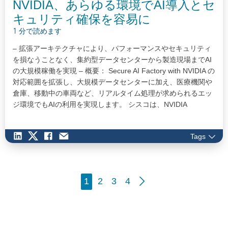
NVIDIA、あらゆる環境でAI導入とセ
キュリティ確保を容易に
1 分で読めます
– 拡張アーキテクチャにより、パフォーマンスやセキュリティ
を損なうことなく、集約型データセンターから製造現場までAI
の大規模稼働を実現 – 概要： Secure AI Factory with NVIDIA の
対応範囲を拡張し、大規模データセンターに加え、医療機関や
倉庫、移動中の車両など、リアルタイム処理が求められるエッ
ジ環境でもAIの利用を実現します。 シスコは、NVIDIA
Spectrum-X スイッチシリコンとシスコのオペレーティングシ
ステムを搭載した、パートナー開発システムを提供するプレミ
Tags
アパートナーとして、NVIDIA…
1
2
3
4