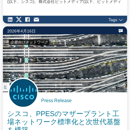
(以下、シスコ)、株式会社ビットメディア(以下、ビットメディ
ア)、東日本旅客鉄道株式会社（以下、JR東日本）、JR西日本
光ネットワーク株式会社(以下、JR西光ネットワーク)、名古屋
Tags
鉄道株式会社（以下、名古屋鉄道）は、AI用データセンター(以
下、AI-DC)のワークロードシフト(以下、WLS)*1及び広域オー
2026年4月16日
ル光ネットワーク(以下、広域APN)…
企業向けネットワーク
Press Release
シスコ、PPESのマザープラント工
場ネットワーク標準化と次世代基盤
を構築