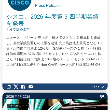
Press Release
シスコ、2026 年度第 3 四半期業績
を発表
1 分で読めます
ニュースサマリー： 売上高、最終収益ともに 2 桁成長を達成
し、当社業績見通しの上限を超過 売上高は過去最高となる 158
億ドルで前年同期比 12% 増、GAAP ベースの 1 株当たり利益
は前年同期比 37% 増の 85 セント、Non-GAAP ベースの 1 株
当たり利益は前年同期比 10% 増の 1 ドル 6 セント GAAP ベー
スの粗利益率は6% で Non-GAAP ベースの粗利益率は 66.0%、
GAAP ベースの営業利益率は 25.0% で Non-GAAP ベースの営
業利益率は 34.2% となり、堅調な業績執行と業務効率化を実証
シスコのテクノロジーに対する幅広い需要が記録的な水準に到
達…
Tags
2026年4月22日
コーポレート