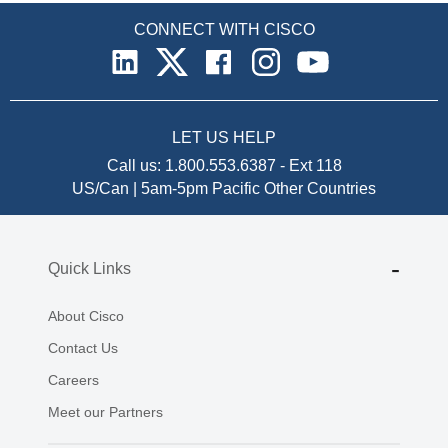
CONNECT WITH CISCO
LET US HELP
Call us:
1.800.553.6387
-
Ext 118
US/Can | 5am-5pm Pacific
Other Countries