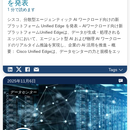
を発表
1 分で読めます
シスコ、分散型エージェンティック AI ワークロード向けの新
プラットフォーム Unified Edge を発表 – AIワークロード向け新
プラットフォームUnified Edgeは、データが生成・処理される
エッジにおいて、エージェント型 AI および物理 AI ワークロー
ドのリアルタイム推論を実現し、企業の AI 活用を推進 – 概
要： Cisco Unified Edgeは、データセンターの力と規模をエッ
ジに拡張し、データ生成地点でリアルタイムのアプリケーショ
ンや AI 推論を実現 単なるサーバーではない、初のエッジ最適
Tags
化プラットフォームを提供。コンピューティング、ネットワー
キング、ストレージを単一システムに統合し、広範なパートナ
2025年11月6日
ーエコシステムを支援…
データセンター