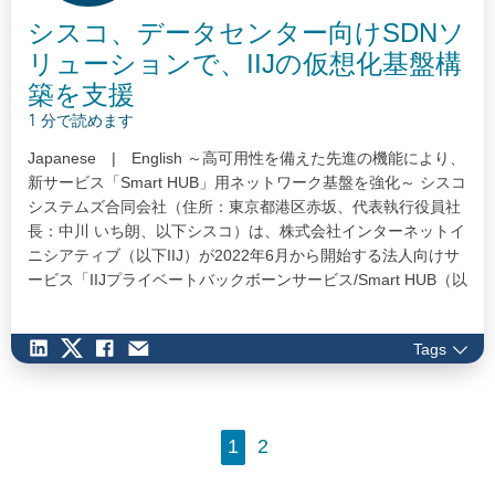
シスコ、データセンター向けSDNソ
リューションで、IIJの仮想化基盤構
築を支援
1 分で読めます
Japanese | English ～高可用性を備えた先進の機能により、
新サービス「Smart HUB」用ネットワーク基盤を強化～ シスコ
システムズ合同会社（住所：東京都港区赤坂、代表執行役員社
長：中川 いち朗、以下シスコ）は、株式会社インターネットイ
ニシアティブ（以下IIJ）が2022年6月から開始する法人向けサ
ービス「IIJプライベートバックボーンサービス/Smart HUB（以
下Smart HUB）」用の仮想化ネットワーク基盤に、データセン
ター向けSDNソリューション「Cisco ACI (Application…
Tags
1
2