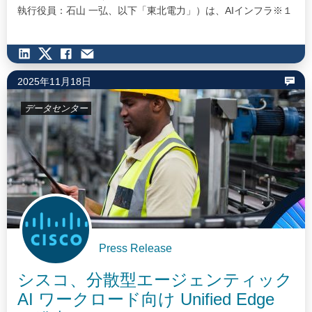
執行役員：石山 一弘、以下「東北電力」）は、AIインフラ※１
の高度化と地域に根差した分散型AIデータセンターの実現に向
けた覚書を本日締結し、共同検討を開始しました。 近年、世界
的なAI技術の急速な進展に伴い、膨大な計算を支えるデータセ
ンターの需要が急増しています。一方で、日本国内では都市部
2025年11月18日
での用地確保や電力供給余力の制約から、大規模集中型のデー
タセンターの建設が長期化しています。…
データセンター
Press Release
シスコ、分散型エージェンティック
AI ワークロード向け Unified Edge