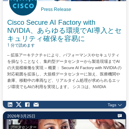
Press Release
Cisco Secure AI Factory with
NVIDIA、あらゆる環境でAI導入とセ
キュリティ確保を容易に
1 分で読めます
– 拡張アーキテクチャにより、パフォーマンスやセキュリティ
を損なうことなく、集約型データセンターから製造現場までAI
の大規模稼働を実現 – 概要： Secure AI Factory with NVIDIA の
対応範囲を拡張し、大規模データセンターに加え、医療機関や
倉庫、移動中の車両など、リアルタイム処理が求められるエッ
ジ環境でもAIの利用を実現します。 シスコは、NVIDIA
Spectrum-X スイッチシリコンとシスコのオペレーティングシ
ステムを搭載した、パートナー開発システムを提供するプレミ
Tags
アパートナーとして、NVIDIA…
2026年3月25日
データセンター