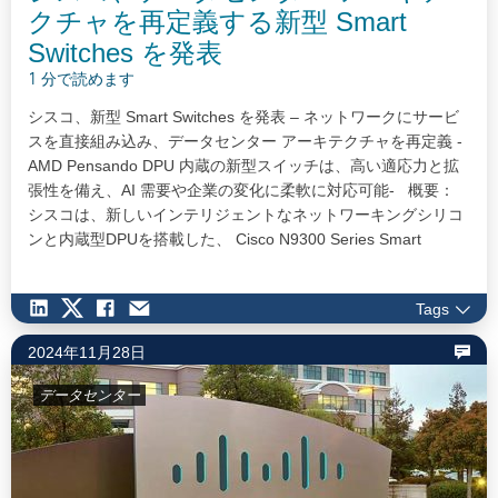
クチャを再定義する新型 Smart
Switches を発表
1 分で読めます
シスコ、新型 Smart Switches を発表 – ネットワークにサービ
スを直接組み込み、データセンター アーキテクチャを再定義 -
AMD Pensando DPU 内蔵の新型スイッチは、高い適応力と拡
張性を備え、AI 需要や企業の変化に柔軟に対応可能- 概要：
シスコは、新しいインテリジェントなネットワーキングシリコ
ンと内蔵型DPUを搭載した、 Cisco N9300 Series Smart
Switches を発表し、AI データセンター設計を刷新しました。
Cisco Hypershieldが、新スイッチに組み込まれた最初のサービ
Tags
スとして提供される予定です。セキュリティレイヤとネットワ
ークレイヤを単一ソリューションとして統合することで、レイ
2024年11月28日
ヤ間のギャップを解消します。…
データセンター