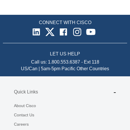
CONNECT WITH CISCO
LET US HELP
Call us:
1.800.553.6387
-
Ext 118
US/Can | 5am-5pm Pacific
Other Countries