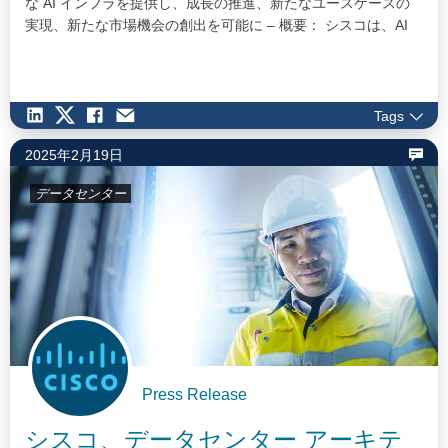
な AI インフラを提供し、成長の推進、新たなユースケースの
実現、新たな市場機会の創出を可能に – 概要： シスコは、AI
PODs の拡張、Unified Nexus Dashboard による一元管理、
Cisco Silicon One をベースとする NVIDIA Spectrum-X…
Tags
2025年2月19日
データセンター
Press Release
シスコ、データセンター アーキテ