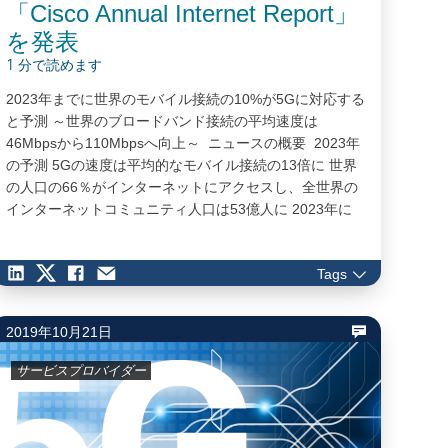
「Cisco Annual Internet Report」
を発表
1 分で読めます
2023年までに世界のモバイル接続の10%が5Gに対応する
と予測 ～世界のブロードバンド接続の平均速度は
46Mbpsから110Mbpsへ向上～ ニュースの概要 2023年
の予測 5Gの速度は平均的なモバイル接続の13倍に 世界
の人口の66％がインターネットにアクセスし、全世界の
インターネットコミュニティ人口は53億人に 2023年に
はデバイス/接続数が300億個近くに達し、モバイルが全
体の45%を占める 世界のブロードバンド接続の平均速度
Tags
は46Mbpsから110Mbpsへ向上 Wi-Fi6対応のホットスポ
ットの数は2020年から2023年の間に13倍増加し、公共
のホットスポットの11％に…
2019年10月21日
サービスプロバイダー