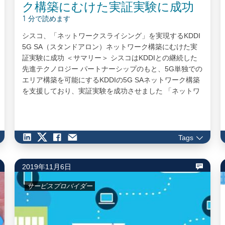
ク構築にむけた実証実験に成功
1 分で読めます
シスコ、「ネットワークスライシング」を実現するKDDI
5G SA（スタンドアロン）ネットワーク構築にむけた実
証実験に成功 ＜サマリー＞ シスコはKDDIとの継続した
先進テクノロジー パートナーシップのもと、5G単独での
エリア構築を可能にするKDDIの5G SAネットワーク構築
を支援しており、実証実験を成功させました 「ネットワ
ークスライシング」を実現する今回の実証実験の成功に
より、KDDIは、より多くのデータ通信を利用するユーザ
ーや、IoT分野をはじめとする様々なユースケース向けの
回線に対し大容量・低遅延を保証することが可能になり
Tags
ます…
2019年11月6日
サービスプロバイダー