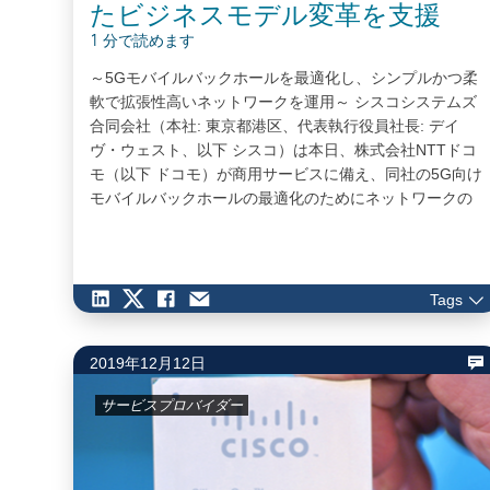
たビジネスモデル変革を支援
1 分で読めます
～5Gモバイルバックホールを最適化し、シンプルかつ柔
軟で拡張性高いネットワークを運用～ シスコシステムズ
合同会社（本社: 東京都港区、代表執行役員社長: デイ
ヴ・ウェスト、以下 シスコ）は本日、株式会社NTTドコ
モ（以下 ドコモ）が商用サービスに備え、同社の5G向け
モバイルバックホールの最適化のためにネットワークの
スライシング技術としてシスコのCisco Network
Convergence System（以下NCS）ルータおよびセグメ
ントルーティング技術を採用したことを発表しました。
モバイルバックホールは携帯基地局で5G無線とコアネッ
Tags
トワークを接続してデータセンターへのフィードを行う
伝送ネットワークで、データセンターには人やマシンが
2019年12月12日
アクセスする必要のあるすべてのコンテンツやアプリケ
ーションが格納されています。…
サービスプロバイダー