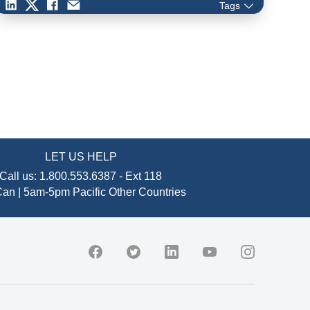
Virtualized Packet…
Tags
LET US HELP
Call us:
1.800.553.6387
-
Ext 118
an | 5am-5pm Pacific
Other Countries