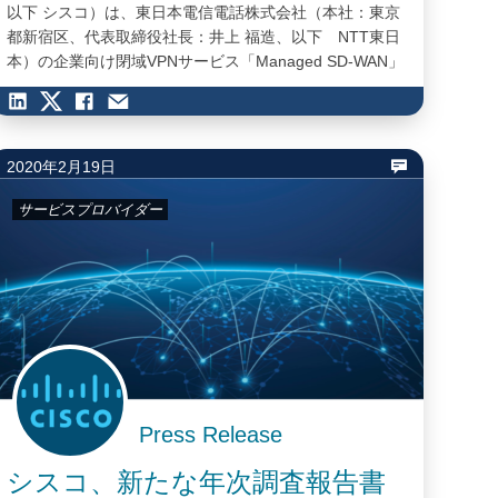
以下 シスコ）は、東日本電信電話株式会社（本社：東京
都新宿区、代表取締役社長：井上 福造、以下 NTT東日
本）の企業向け閉域VPNサービス「Managed SD-WAN」
にCisco SD-WAN powered by Viptelaソリューションが採
用されたことを発表しました。 クラウド利用の拡大や働
き方改革の推進など、企業を取り巻く事業環境が急速に
変化する一方で、IT人材の不足や管理コスト増大という
2020年2月19日
課題も顕在化してきています。…
サービスプロバイダー
Press Release
シスコ、新たな年次調査報告書