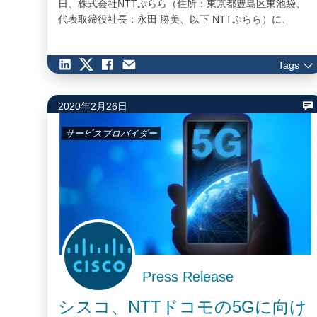
日、株式会社NTTぷらら（住所：東京都豊島区東池袋、
代表取締役社長：永田 勝美、以下 NTTぷらら）に、
ISP（インターネット サービスプロバイダー）用ネット
ワークのエッジルータとしてNetwork Convergence
Tags
System 5500 シリーズ「Cisco NCS 5504」を導入したと
発表しました。…
2020年2月26日
サービスプロバイダー
Press Release
シスコ、NTTドコモの5Gに向け