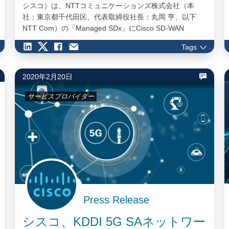
シスコ）は、NTTコミュニケーションズ株式会社（本
社：東京都千代田区、代表取締役社長：丸岡 亨、以下
NTT Com）の「Managed SDx」にCisco SD-WAN
powered by ViptelaならびにCisco Merakiソリューション
Tags
が採用されたことを発表しました。 ニューノーマル（新
常態）時代に向けてクラウド利用の拡大や多様な勤務形
態の適用など、新たな事業環境への取り組みが求めら
2020年2月20日
れ、デジタル変革の重要性が増す一方で、実現に伴う運
用の複雑化や、IT専任者の確保、運用コストの増大が課
サービスプロバイダー
題となっています。…
Press Release
シスコ、KDDI 5G SAネットワー