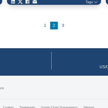
Tags
ージドサービス「ギガらくＷｉ-Ｆｉ」のハイエンドモデ
ルとして採用されたCisco…
1
2
3
US/C