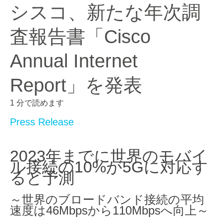
シスコ、新たな年次調
査報告書「Cisco
Annual Internet
Report」を発表
1 分で読めます
Press Release
2023
年までに世界のモバイ
ル接続の
10%
が
5G
に対応す
ると予測
～世界のブロードバンド接続の平均
速度は
46Mbps
から
110Mbps
へ向上～