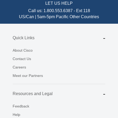
LET US HELP
Call us:
1.800.553.6387
-
Ext 118
US/Can | 5am-5pm Pacific
Other Countries