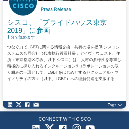
Press Release
シスコ、「プライドハウス東京
2019」に参画
1 分で読めます
つなぐ力でLGBTに関する情報交換・共有の場を提供 シスコシ
ステムズ合同会社（代表執行役員社長：デイヴ・ウェスト、住
所：東京都港区赤坂、以下 シスコ）は、人材の多様性を尊重し
積極的に採り入れるインクルージョン&コラボレーションの取
り組みの一環として、LGBTをはじめとするセクシュアル・マ
イノリティの方々（以下、LGBT）への理解促進を支援する
LGBT情報発信プロジェクト「プライドハウス東京 2019」に参
画します。プロジェクトへの協賛を通じて、シスコのテクノロ
ジーにより、日本各地のLGBTをつなぎ、社会全体において
LGBTに関する認知と共有、共感を拡げることで、LGBTが直面
Tags
している様々な課題の解決を支援していきます。…
CONNECT WITH CISCO