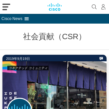
Cisco News
Skip
to
社会貢献（CSR）
content
2019年9月19日
コネクテッド コミュニティ