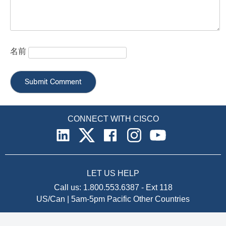
名前
CONNECT WITH CISCO
LET US HELP
Call us:
1.800.553.6387
-
Ext 118
US/Can | 5am-5pm Pacific
Other Countries