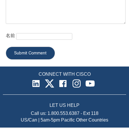
名前
CONNECT WITH CISCO
LET US HELP
Call us:
1.800.553.6387
-
Ext 118
US/Can | 5am-5pm Pacific
Other Countries