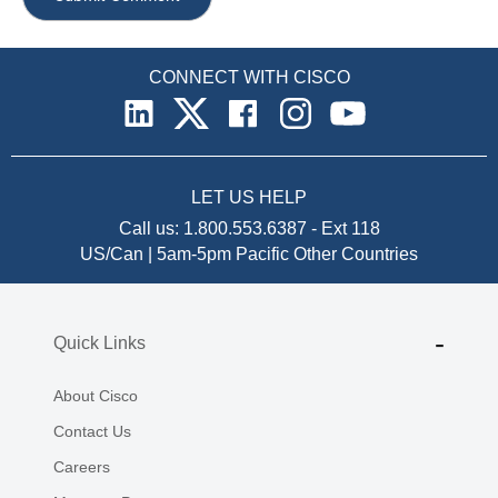
CONNECT WITH CISCO
LET US HELP
Call us:
1.800.553.6387
-
Ext 118
US/Can | 5am-5pm Pacific
Other Countries