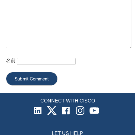
名前
CONNECT WITH CISCO
LET US HELP