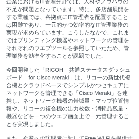
企業におけるIT管理分野では、人材やノウハウの
不足が問題となっています。特に、多店舗展開を
する業種では、各拠点にIT管理者を配置すること
は困難であり、一元的かつ効率的なIT管理業務の
実現が求めらています。こうしたなかで、これま
ではプリンティング機器やネットワークの管理を
それぞれのウエブツールを参照していたため、管
理業務を効率化することが課題でした。
今回開発した「RICOH 共通ステータスダッシュ
ボード for Cisco Meraki」は、リコーの新世代複
合機とクラウドベースでシンプルかつセキュアに
ネットワークを管理できる「Cisco Meraki」を連
携し、ネットワーク機器の帯域量・マップ位置情
報や、リコーの複合機の出力枚数・消耗品残量・
機器などを一つのウエブ画面上で一元管理するこ
とを実現しました。
また、企業への訪問者に対してFree Wi-Fiを提供す