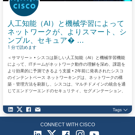
人工知能（AI）と機械学習によって
ネットワークが、よりスマート、シ
ンプル、セキュア� …
1 分で読めます
＜サマリー＞ • シスコは新しい人工知能（AI）と機械学習機能
によって、ITチームがネットワーク動作の理解を深め、課題を
より効果的に予測できるよう支援 • 2年前に発表されたシスコ
のインテントベース ネットワーキングは、ネットワークの構
築・管理方法を刷新し、シスコは、マルチドメインの統合を通
じてエンドツーエンドのセキュリティ、セグメンテーション、
アプリケーション エクスペリエンスを提供することで、この取
り組みをさらに推進 • シスコは、ソフトウェア サブスクリプシ
Tags
ョンを通じてこれらの新しいソフトウェアの進化をお客様に提
供し、継続的なイノベーションを利用可能に…
CONNECT WITH CISCO