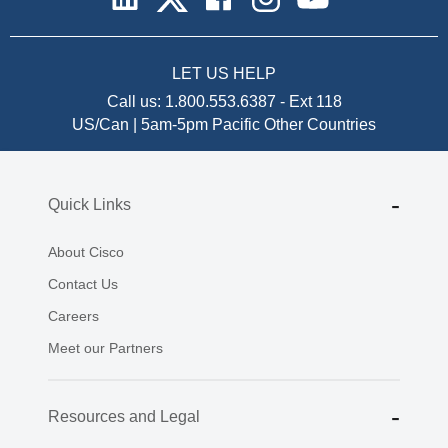
LET US HELP
Call us:
1.800.553.6387
-
Ext 118
US/Can | 5am-5pm Pacific
Other Countries