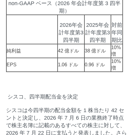
non-GAAP ベース（2026 年会計年度第 3 四半
期）
2026年会
2025年会
対前
計年度第3
計年度第3
年同
四半期
四半期
期比
10%
純利益
42 億ドル
38 億ドル
増
10%
EPS
1.06 ドル
0.96 ドル
増
シスコ、四半期配当金を決定
シスコは今四半期の配当金額を 1 株当たり 42 セ
ントと決定し、2026 年 7 月 6 日の業務終了時点
で株主名簿に記載のあるすべての株主に対して、
2026 年 7 月 22 日に支払うと発表しました。さら