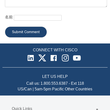
名前
CONNECT WITH CISCO
LET US HELP
Call us:
1.800.553.6387
-
Ext 118
US/Can | 5am-5pm Pacific
Other Countries