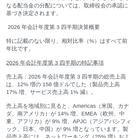
なる配当金の分配については、取締役会の承認に
基づき決定されます。
2026
年会計年度第
3
四半期決算概要
特に記載のない限り、相対比率（%）はすべて前
年比です。
2026
年会計年度第
3
四半期の特記事項
売上高：
2026 年会計年度第 3 四半期の総売上高
は、12% 増の 158 億ドルでした（製品売上高
17% 増、サービス売上高 1% 減）。
売上高を地域別に見ると、Americas（米国、カナ
ダ、南アメリカ）が 14% 増、EMEA（欧州、中
東、アフリカ）が 9% 増、APJC（アジアパシフィ
ック、日本、中国）が 9% 増となっています。製
品売上高には、ネットワーキング（25% 増）およ