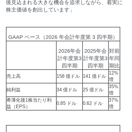
後見込まれる大きな機会を追求しながら、着実に
株主価値を創出しています」
GAAP ベース（2026 年会計年度第 3 四半期）
2026年会
2025年会
対前
計年度第3
計年度第3
年同
四半期
四半期
期比
12%
売上高
158 億ドル
141 億ドル
増
35%
純利益
34 億ドル
25 億ドル
増
希薄化後1株当たり利
37%
0.85 ドル
0.62 ドル
益（EPS）
増