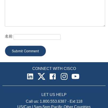
名前
CONNECT WITH CISCO
LET US HELP
Call us:
1.800.553.6387
-
Ext 118
US/Can | 5am-5pm Pacific
Other Countries