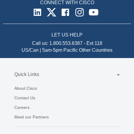
CONNECT WITH CISCO
LET US HELP
Call us:
1.800.553.6387
-
Ext 118
US/Can | 5am-5pm Pacific
Other Countries