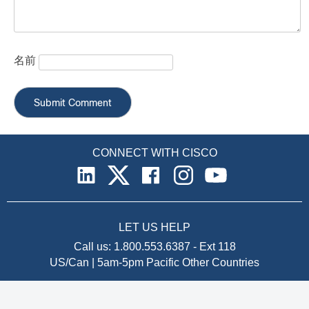
名前
CONNECT WITH CISCO
LET US HELP
Call us:
1.800.553.6387
-
Ext 118
US/Can | 5am-5pm Pacific
Other Countries