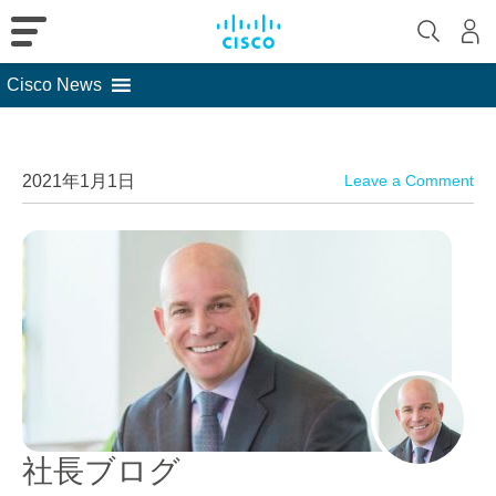
Cisco News
Skip
to
content
2021年1月1日
Leave a Comment
社長ブログ