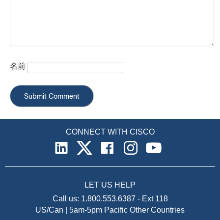
名前
CONNECT WITH CISCO
LET US HELP
Call us:
1.800.553.6387
-
Ext 118
US/Can | 5am-5pm Pacific
Other Countries