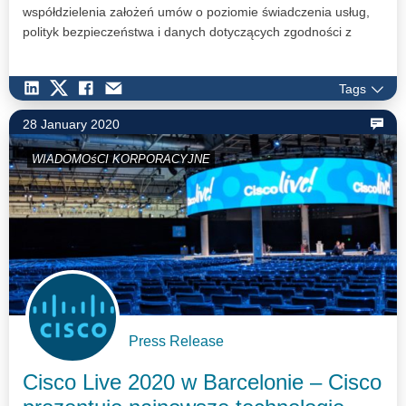
współdzielenia założeń umów o poziomie świadczenia usług,
polityk bezpieczeństwa i danych dotyczących zgodności z
regulacjami, aby zapewnić przewidywalną wydajność aplikacji i
spójne doświadczenie użytkownika.
Tags
28 January 2020
WIADOMOśCI KORPORACYJNE
Press Release
Cisco Live 2020 w Barcelonie – Cisco