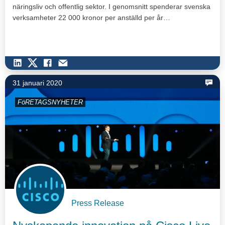
näringsliv och offentlig sektor. I genomsnitt spenderar svenska
verksamheter 22 000 kronor per anställd per år…
31 januari 2020
FöRETAGSNYHETER
Press Release