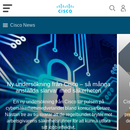
Cisco News
Skip
to
content
Ny undersökning från Cisco – så många
anställda slarvar med säkerheten
En ny undersökning från Cisco tar pulsen på
Cis
cybersäkerhetsmedvetandet bland kontorsarbetare.
Nästan tre av tio svarar att de regelbundet bryter mot
pr
arbetsgivarens säkerhetsrutiner för att kunna utföra
d
sitt jobb effektivt.