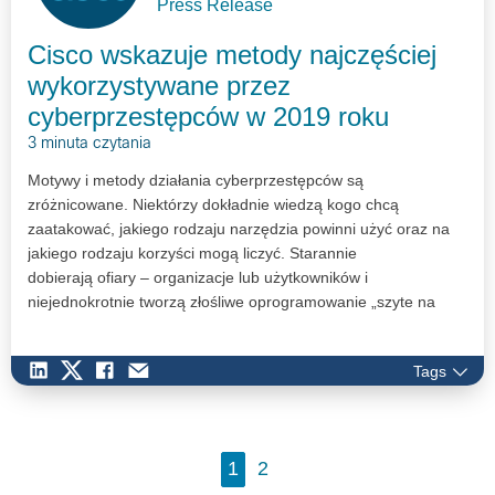
Press Release
Cisco wskazuje metody najczęściej
wykorzystywane przez
cyberprzestępców w 2019 roku
3 minuta czytania
Motywy i metody działania cyberprzestępców są
zróżnicowane. Niektórzy dokładnie wiedzą kogo chcą
zaatakować, jakiego rodzaju narzędzia powinni użyć oraz na
jakiego rodzaju korzyści mogą liczyć. Starannie
dobierają ofiary – organizacje lub użytkowników i
niejednokrotnie tworzą złośliwe oprogramowanie „szyte na
miarę”. Inni chcą zaatakować możliwie jak największą
liczbę osób. Ich celem jest szeroka dystrybucja
Tags
złośliwego oprgoramowania i splendor wśród
innych cyberprzestępców. Eksperci Cisco
przeanalizowali cyberincydenty, które miały miejsce
w ubiegłym roku i przygotowali
1
2
zestawienie technik oraz metod najczęściej