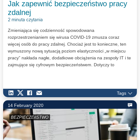
Jak zapewnić bezpieczeństwo pracy
zdalnej
2 minuta czytania
Zmieniająca się codzienność spowodowana
rozprzestrzenianiem się wirusa COVID-19 zmusza coraz
więcej osób do pracy zdalnej. Chociaż jest to konieczne, ten
wymuszony nową sytuacją poziom elastyczności „w miejscu
pracy” nakłada nagłe, dodatkowe obciążenia na zespoły IT i te
zajmujące się cyfrowym bezpieczeństwem. Dotyczy to
szczególnie zakresu możliwości istniejących zabezpieczeń w
obliczu gwałtownego wzrostu zapotrzebowania na technologię
do komunikacji i pracy na odległość.
Tags
14 February 2020
BEZPIECZEńSTWO