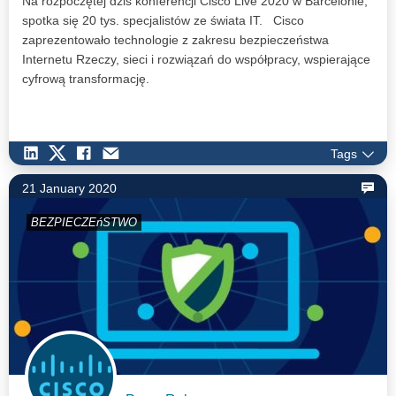
Na rozpoczętej dziś konferencji Cisco Live 2020 w Barcelonie,
spotka się 20 tys. specjalistów ze świata IT. Cisco
zaprezentowało technologie z zakresu bezpieczeństwa
Internetu Rzeczy, sieci i rozwiązań do współpracy, wspierające
cyfrową transformację.
Tags
21 January 2020
BEZPIECZEńSTWO