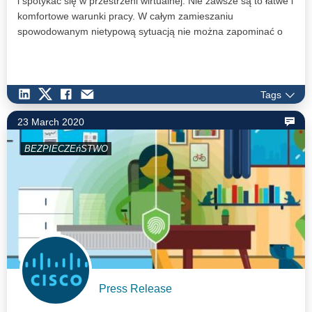
i spotykać się w przestrzeni wirtualnej. Nie zawsze są to łatwe i
komfortowe warunki pracy. W całym zamieszaniu
spowodowanym nietypową sytuacją nie można zapominać o
bezpieczeństwie home office.
Tags
23 March 2020
BEZPIECZEńSTWO
Press Release