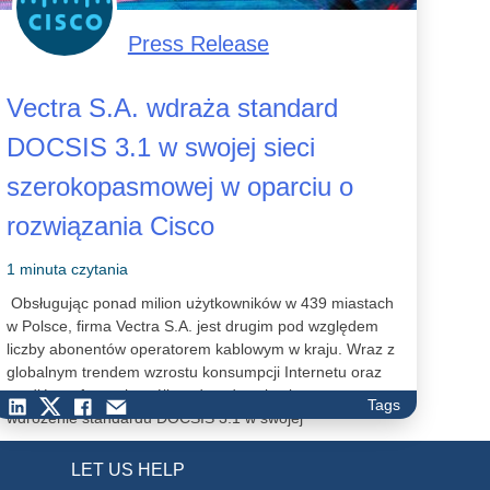
Press Release
Vectra S.A. wdraża standard
DOCSIS 3.1 w swojej sieci
szerokopasmowej w oparciu o
rozwiązania Cisco
1 minuta czytania
Obsługując ponad milion użytkowników w 439 miastach
w Polsce, firma Vectra S.A. jest drugim pod względem
liczby abonentów operatorem kablowym w kraju. Wraz z
globalnym trendem wzrostu konsumpcji Internetu oraz
mediów cyfrowych spółka zdecydowała się na
Tags
wdrożenie standardu DOCSIS 3.1 w swojej
sieci szerokopasmowej. Jest to kolejny krok na drodze
do unowocześnienia infrastruktury oraz jej rozwoju w
LET US HELP
celu świadczenia usługi dostępu do Internetu dla