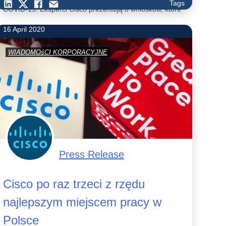
Tags
COVID-19. Eksperci Cisco prezentują 8 wniosków, które
możemy wyciągnąć z pandemii.
16 April 2020
WIADOMOśCI KORPORACYJNE
Press Release
Cisco po raz trzeci z rzędu
najlepszym miejscem pracy w
Polsce