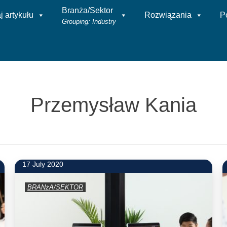
Branża/Sektor
 artykułu
Rozwiązania
P
Grouping: Industry
Przemysław Kania
17 July 2020
BRANżA/SEKTOR