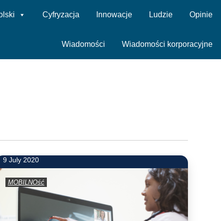
olski
Cyfryzacja
Innowacje
Ludzie
Opinie
Wiadomości
Wiadomości korporacyjne
9 July 2020
MOBILNOść