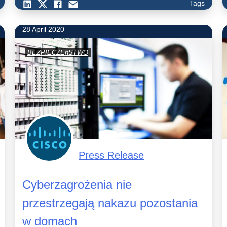
Tags
28 April 2020
BEZPIECZEńSTWO
Press Release
Cyberzagrożenia nie
przestrzegają nakazu pozostania
w domach