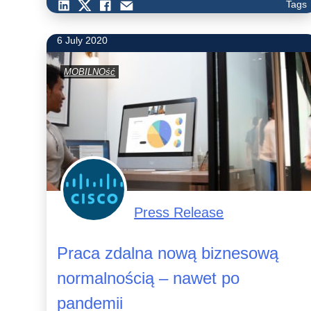
Tags
6 July 2020
MOBILNOść
Press Release
Praca zdalna nową biznesową
normalnością – nawet po
pandemii