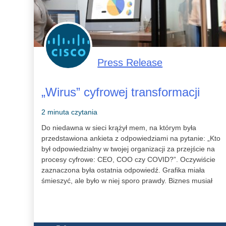
Press Release
„Wirus” cyfrowej transformacji
2 minuta czytania
Do niedawna w sieci krążył mem, na którym była
przedstawiona ankieta z odpowiedziami na pytanie: „Kto
był odpowiedzialny w twojej organizacji za przejście na
procesy cyfrowe: CEO, COO czy COVID?”. Oczywiście
zaznaczona była ostatnia odpowiedź. Grafika miała
śmieszyć, ale było w niej sporo prawdy. Biznes musiał
błyskawicznie przestawić się na tryb pracy zdalnej,
jednocześnie zapewniając odpowiedni poziom
bezpieczeństwa.