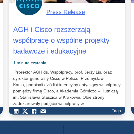
Press Release
AGH i Cisco rozszerzają
współpracę o wspólne projekty
badawcze i edukacyjne
1 minuta czytania
Prorektor AGH ds. Współpracy, prof. Jerzy Lis, oraz
dyrektor generalny Cisco w Polsce, Przemysław
Kania, podpisali dziś list intencyjny dotyczący współpracy
pomiędzy firmą Cisco, a Akademią Górniczo – Hutniczą
im. Stanisława Staszica w Krakowie. Obie strony
zadeklarowały podjęcie współpracy w
zakresie zwiększenia efektywności kształcenia
Tags
studentów oraz pracowników AGH,
wspólnego opracowywania projektów innowacyjnych,
występowania o ich finansowane ze źródeł