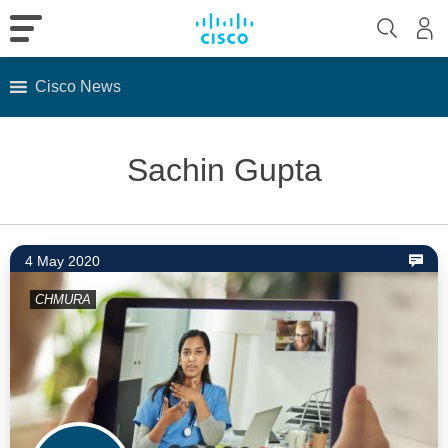
Cisco News
Skip
to
Sachin Gupta
content
4 May 2020
CHMURA