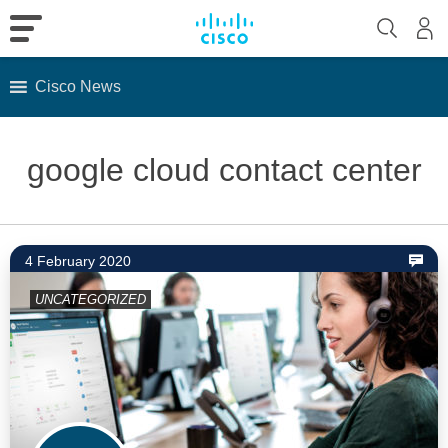
Cisco News
Skip
to
google cloud contact center
content
4 February 2020
UNCATEGORIZED