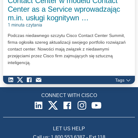
Contact Center w modelu Contact
Center as a Service wprowadzając
m.in. usługi kognitywn …
1 minuta czytania
Podczas niedawnego szczytu Cisco Contact Center Summit,
firma ogłosiła szereg aktualizacji swojego portfolio rozwiązań
contact center. Nowości mają związek z niedawnymi
przejęciami przez Cisco firm zajmujących się sztuczną
inteligencją.
Tags
CONNECT WITH CISCO
LET US HELP
Call us:
1.800.553.6387
-
Ext 118