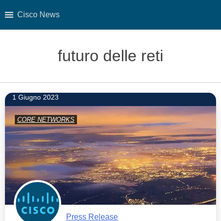
Cisco News
Skip
to
futuro delle reti
content
1 Giugno 2023
CORE NETWORKS
Press Release