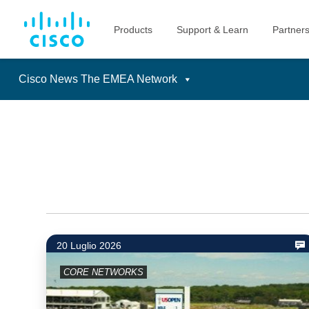
Cisco News The EMEA Network
Skip
to
content
20 Luglio 2026
CORE NETWORKS