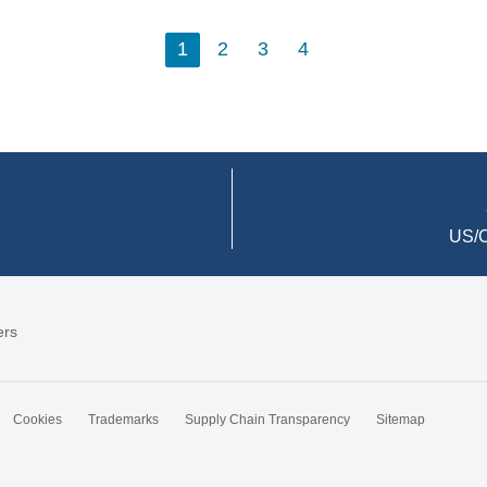
1
2
3
4
US/C