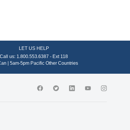
LET US HELP
Call us:
1.800.553.6387
-
Ext 118
an | 5am-5pm Pacific
Other Countries