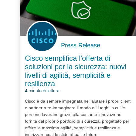
Press Release
Cisco semplifica l’offerta di
soluzioni per la sicurezza: nuovi
livelli di agilità, semplicità e
resilienza
4 minuto di lettura
Cisco è da sempre impegnata nell’aiutare i propri clienti
e partner a re-immaginare il modo e i luoghi in cui le
persone lavorano grazie alla costante innovazione
fornita dal proprio portfolio di sicurezza, progettato per
offrire la massima agilità, semplicità e resilienza e
indirizzare così le sfide attuali e future.