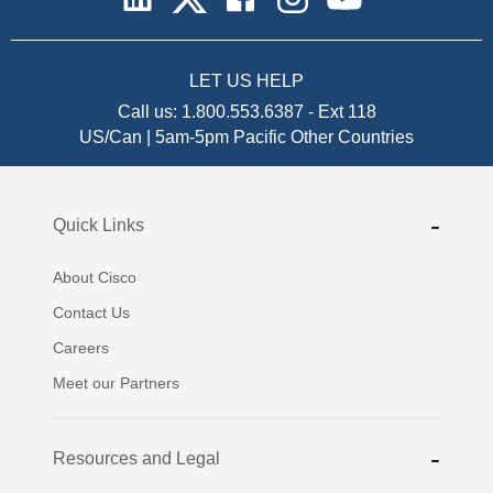
LET US HELP
Call us:
1.800.553.6387
-
Ext 118
US/Can | 5am-5pm Pacific
Other Countries