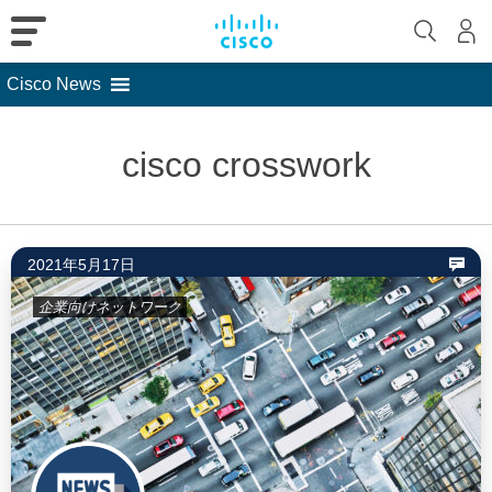
Cisco News
Skip
to
cisco crosswork
content
2021年5月17日
企業向けネットワーク