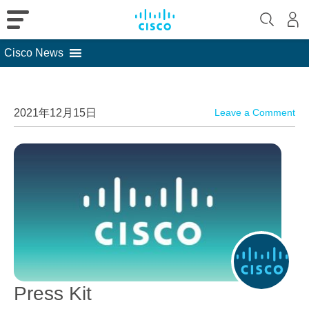
Cisco News
Skip
to
content
2021年12月15日
Leave a Comment
Press Kit