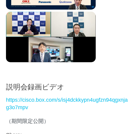
説明会録画ビデオ
https://cisco.box.com/s/isj4dckkypn4ugfzn94qgxnja
g3o7mpv
（期間限定公開）