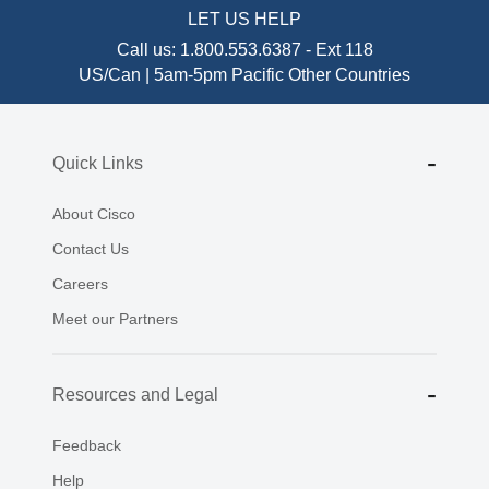
LET US HELP
Call us:
1.800.553.6387
-
Ext 118
US/Can | 5am-5pm Pacific
Other Countries