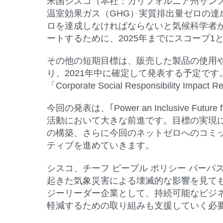
米国シスコ（本社：カリフォルニア州サンノゼ
温室効果ガス（GHG）実質排出量ゼロの
ロを達成しなければならないと気候科学者
ートするために、2025年までにスコープ
その他の短期目標は、販売した製品の使用
り、2021年中に確定して発表する予定で
「Corporate Social Responsibilit
今回の発表は、｢Power an Inclusiv
活動において大きな前進です。目標の実現
の構築、さらに今回のネットゼロへのコミ
ティブを進めていきます。
シスコ、チーフ ピープル ポリシー パーパス
起きた気象災害による壊滅的な影響を見て
ジーリーダー企業として、持続可能なビジ
軽減するための取り組みも支援していく必