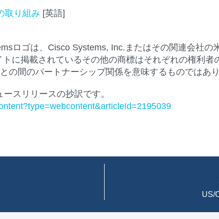
の取り組み
[英語]
co Systemsロゴは、Cisco Systems, Inc.また
イトに掲載されているその他の商標はそれぞれの権利者
oと他社との間のパートナーシップ関係を意味するものではあり
ニュースリリースの抄訳です。
content?type=webcontent&articleId=2195039
US/C