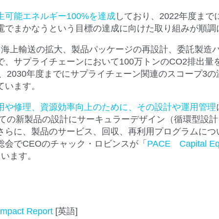
生可能エネルギー100%を達成
しており、2022年度ま
電でまかなうという目標の達成に向けた取り組みが順調
、海上輸送の拡大、製品パッケージの再設計、委託製造
、サプライチェーンにおいて100万トンのCO2排出量
、2030年度までにサプライチェーン関連のスコープ3の
ています。
用や修理、資源効率向上のために、その設計や運用管理
すべての新製品の設計にサーキュラーデザイン（循環型設
さらに、製品のサービス、回収、再利用プログラムについ
総会でCEOのチャック・ロビンスが「
PACE Capital Equ
ています。
 Impact Report
[英語]