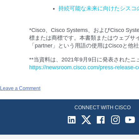
持続可能な未来に向けたシスコ
*Cisco、Cisco Systems、およびCis
標または商標です。本書類またはウェブサ
「partner」という用語の使用はCisc
**当資料は、2021年9月9日に発表された
https://newsroom.cisco.com/press-release-
on
Leave a Comment
シ
ス
CONNECT WITH CISCO
コ、
2040
年
ま
で