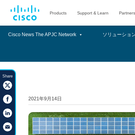
Cisco News The APJC Network
ソリューショ
Skip
to
Share
content
2021年9月14日