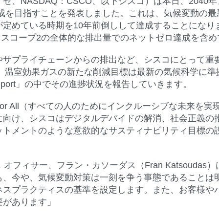
、NASDAQ：CSCO、以下シスコ）は本日、204
達成を目指すことを発表しました。これは、気候変動の最
が定めている時期を10年前倒しして達成することになり
1とスコープ2の全体的な排出量でのネットゼロ達成を含
やサプライチェーンからの排出など、シスコにとって重
す。温室効果ガスの新たな削減目標は最新の気候科学に
y Impact Report」の中でその進捗状況を報告していきます。
e Future for All（すべての人のためにインクルーシブ
に向け、シスコはデジタルデバイドの解消、社会正義の
ットメントのような意欲的なサスティナビリティ目標の
 オフィサー、フラン・カソーダス（Fran Katsoud
も、今や、気候変動対策は一刻を争う事態であることは
ネスプラクティスの基準を設定します。また、お客様や
要があります」