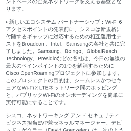
ントベースの企業ネットワークを支える基盤とな
ります。
• 新しいエコシステム
パートナーシップ：
Wi-Fi 6
アクセスポイントの発表前に、シスコは新規格に
付随するギャップに対応するための相互運用性テ
ストをBroadcom、Intel、Samsungの各社と共に完
了しました。Samsung、Boingo、GlobalReach
Technology、Presidioなどの各社は、今日の無線の
最大のペインポイントの1つを解消するために
Cisco OpenRoamingプロジェクトに参加します。
このプロジェクトの目的は、シームレスかつセキ
ュアなWi-FiとLTEネットワーク間のホッピング
と、パブリックWi-Fiのオンボーディングを簡単に
実行可能にすることです。
シスコ、ネットワーキング アンド セキュリティ
ビジネス担当EVP兼ゼネラルマネージャー、デビ
ッド・ゲクラー（David Goeckeler）は、次のよう