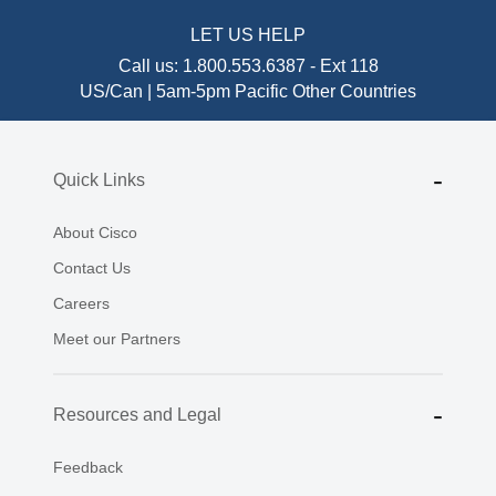
LET US HELP
Call us:
1.800.553.6387
-
Ext 118
US/Can | 5am-5pm Pacific
Other Countries