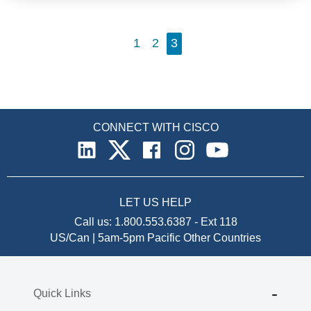
realne. Charakteryzuje je również wysoka mobilność – młodzi
cenią sobie elastyczność i możliwość
wyboru miejsca zamieszkania.
1
2
3
CONNECT WITH CISCO
LET US HELP
Call us:
1.800.553.6387
-
Ext 118
US/Can | 5am-5pm Pacific
Other Countries