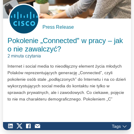
Press Release
Pokolenie „Connected” w pracy – jak
o nie zawalczyć?
2 minuta czytania
Internet i social media to nieodłączny element życia młodych
Polaków reprezentujących generację „Connected”, czyli
pokolenie osób stale „podłączonych” do Internetu i na co dzień
wykorzystujących social media do kontaktu nie tylko w
sprawach prywatnych, ale i zawodowych. Co ciekawe, pojęcie
to nie ma charakteru demograficznego. Pokoleniem „C”
określa się osoby wychowane w erze cyfrowej, a więc
przyjmuje się, że należą do niego zarówno Millenialsi, jak
i „Zetki” (tzw. digital natives). Osoby te świetnie poruszają się w
świecie wypełnionym nowinkami technologicznymi, dzięki
Tags
czemu równolegle prowadzą życie wirtualne i