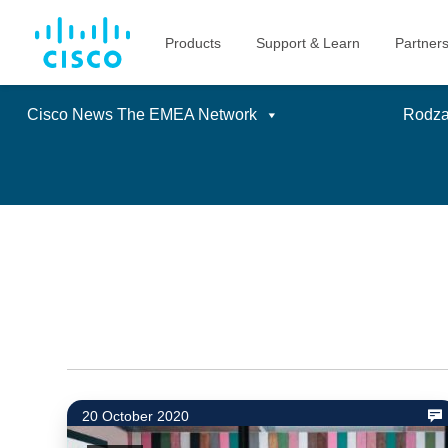
Cisco News The EMEA Network
Rodzaj
Skip
to
content
20 October 2020