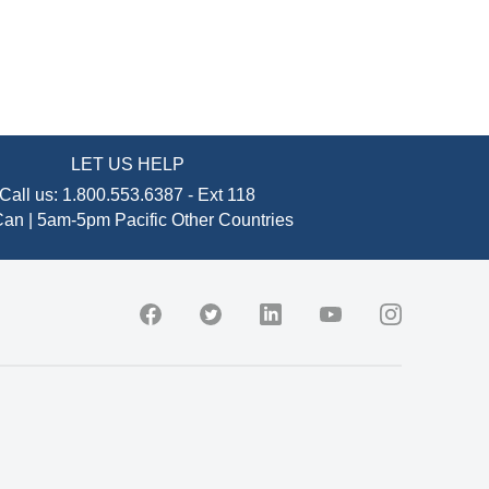
LET US HELP
Call us:
1.800.553.6387
-
Ext 118
an | 5am-5pm Pacific
Other Countries