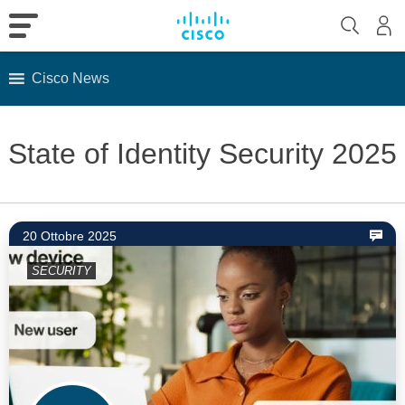
Cisco News
Skip
to
State of Identity Security 2025
content
20 Ottobre 2025
SECURITY