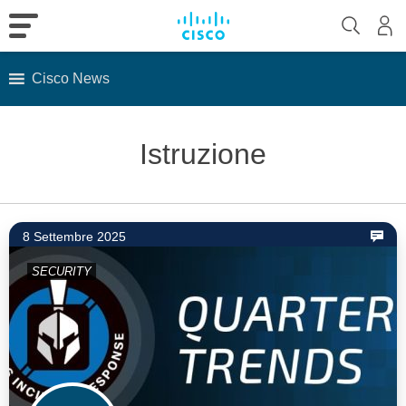
Cisco News
Skip
to
Istruzione
content
8 Settembre 2025
SECURITY