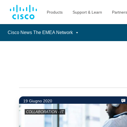
Cisco News The EMEA Network
Skip
to
content
19 Giugno 2020
COLLABORATION - IT