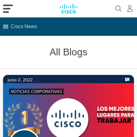
Cisco News
Skip
to
All Blogs
content
junio 2, 2022
NOTICIAS CORPORATIVAS