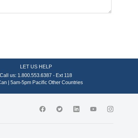
LET US HELP
Call us:
1.800.553.6387
-
Ext 118
an | 5am-5pm Pacific
Other Countries