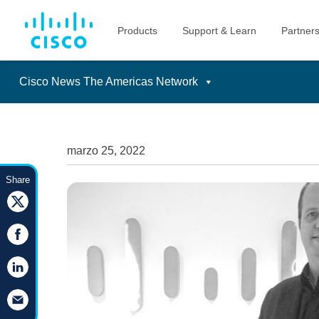
Cisco News The Americas Network
Skip
to
content
marzo 25, 2022
Share