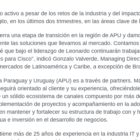
 activo a pesar de los retos de la industria y del impa
ito, en los últimos dos trimestres, en las áreas clave de
erra una etapa de transición en la región de APU y dam
ente las soluciones que llevamos al mercado. Contamos
é que bajo el liderazgo de Leonardo continuarán trabajan
es para Cisco”, indicó Gonzalo Valverde, Managing Direc
mercados de Latinoamérica y Caribe, a excepción de Bra
na Paraguay y Uruguay (APU) es a través de partners. Má
guirá orientado al cliente y su experiencia, ofreciéndo
e un sólido ecosistema de canales compuesto por más de 
mplementación de proyectos y acompañamiento en la adop
n mantener y fortalecer su estructura de trabajo con y h
a e inversión en el desarrollo de negocios.
tiene más de 25 años de experiencia en la industria IT 