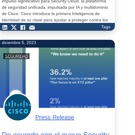
impulso significativo para Security Cloud, la plataforma
de seguridad unificada, impulsada por IA y multidominio
de Cisco. Cisco introduce la primera Inteligencia de
Identidad de su clase para ayudar a proteger contra los
ataques basados en la identid…
Tags
diciembre 5, 2023
SEGURIDAD
Press Release
De acuerdo con el nuevo Security