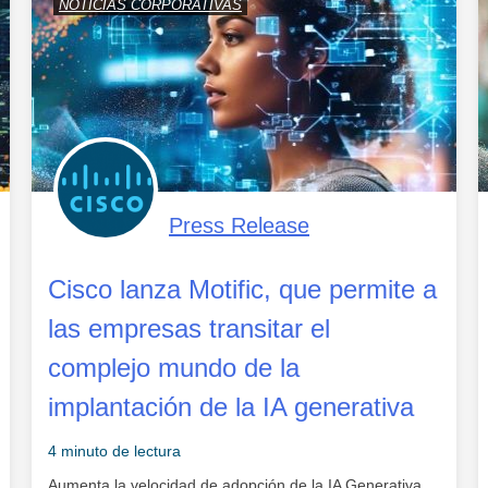
NOTICIAS CORPORATIVAS
Press Release
Cisco lanza Motific, que permite a
las empresas transitar el
complejo mundo de la
implantación de la IA generativa
4 minuto de lectura
Aumenta la velocidad de adopción de la IA Generativa