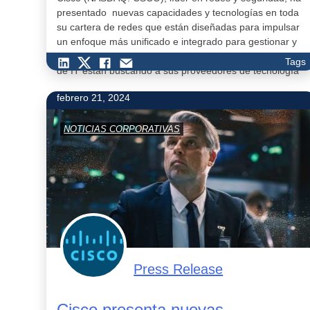
presentado nuevas capacidades y tecnologías en toda
su cartera de redes que están diseñadas para impulsar
un enfoque más unificado e integrado para gestionar y
proteger las redes de los clientes. Las organizaciones
Tags
de IT están buscando a sus proveedores de tecnología
para ayudar a abordar tres priorid…
febrero 21, 2024
NOTICIAS CORPORATIVAS
Press Release
Cisco presenta nuevas