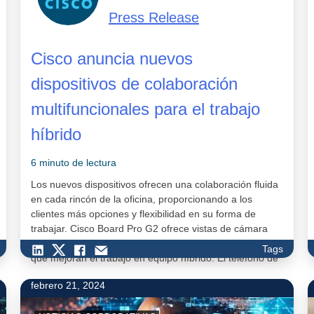
Press Release
Cisco anuncia nuevos
dispositivos de colaboración
multifuncionales para el trabajo
híbrido
6 minuto de lectura
Los nuevos dispositivos ofrecen una colaboración fluida
en cada rincón de la oficina, proporcionando a los
clientes más opciones y flexibilidad en su forma de
trabajar. Cisco Board Pro G2 ofrece vistas de cámara
optimizadas y funciones de colaboración basadas en IA
Tags
que mejoran el trabajo en equipo híbrido. El teléfono de
escritorio de la serie 9800 ofrece…
febrero 21, 2024