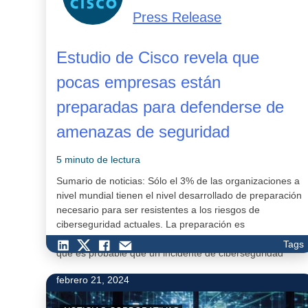
Press Release
Estudio de Cisco revela que
pocas empresas están
preparadas para defenderse de
amenazas de seguridad
5 minuto de lectura
Sumario de noticias: Sólo el 3% de las organizaciones a
nivel mundial tienen el nivel desarrollado de preparación
necesario para ser resistentes a los riesgos de
ciberseguridad actuales. La preparación es
fundamental, ya que el 73% de los encuestados afirma
Tags
que es probable que un incidente de ciberseguridad
perturbe su actividad en los próximos 12 a 24 me…
febrero 21, 2024