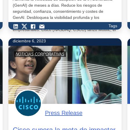
(GenAI) de meses a días. Reduce los riesgos de
seguridad, confianza, consentimiento y costes de
GenAI. Desbloquea la visibilidad profunda y los
conocimientos sobre las métricas operativas y
Tags
empresariales. Cisco (NASDAQ: CSCO) lanzó Motific, el
primer producto SaaS de Cisco que permite despliegues
diciembre 6, 2023
c…
NOTICIAS CORPORATIVAS
Press Release
Cisco supera la meta de impactar