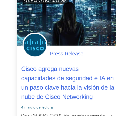
NOTICIAS CORPORATIVAS
Press Release
Cisco agrega nuevas
capacidades de seguridad e IA en
un paso clave hacia la visión de la
nube de Cisco Networking
4 minuto de lectura
Cisco (NASDAQ: CSCO), líder en redes y seguridad, ha