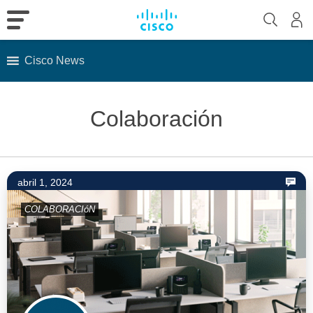
Cisco News
Skip
to
Colaboración
content
abril 1, 2024
COLABORACIóN