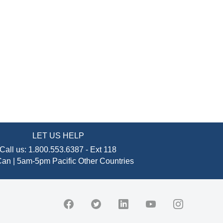
LET US HELP
Call us:
1.800.553.6387
-
Ext 118
an | 5am-5pm Pacific
Other Countries