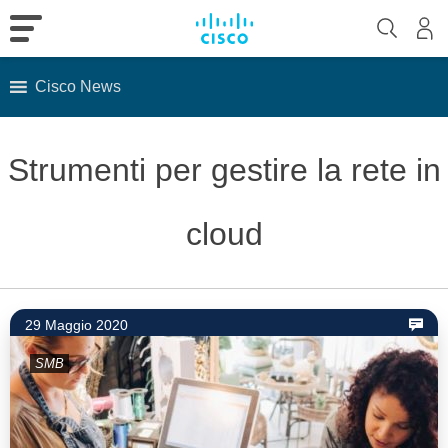
Cisco News
Skip
to
Strumenti per gestire la rete in
content
cloud
29 Maggio 2020
SMB