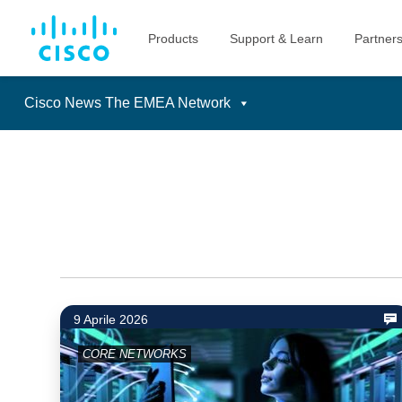
Cisco News The EMEA Network
Skip
to
content
9 Aprile 2026
CORE NETWORKS