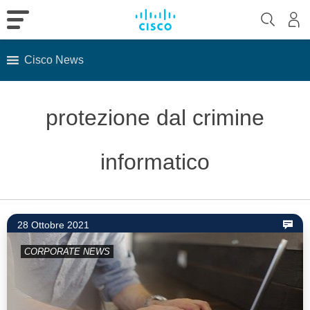
Cisco News
Skip
to
protezione dal crimine
content
informatico
28 Ottobre 2021
CORPORATE NEWS