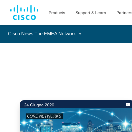
Cisco News The EMEA Network
Skip
to
content
24 Giugno 2020
CORE NETWORKS