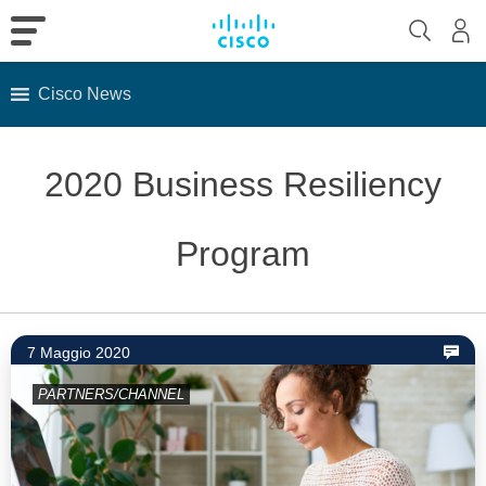
Cisco News
Skip
to
2020 Business Resiliency
content
Program
7 Maggio 2020
PARTNERS/CHANNEL