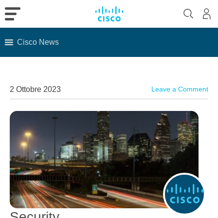
Cisco News
Skip
to
content
2 Ottobre 2023
Leave a Comment
Security