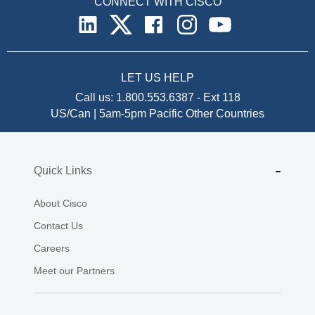
CONNECT WITH CISCO
LET US HELP
Call us:
1.800.553.6387
-
Ext 118
US/Can | 5am-5pm Pacific
Other Countries