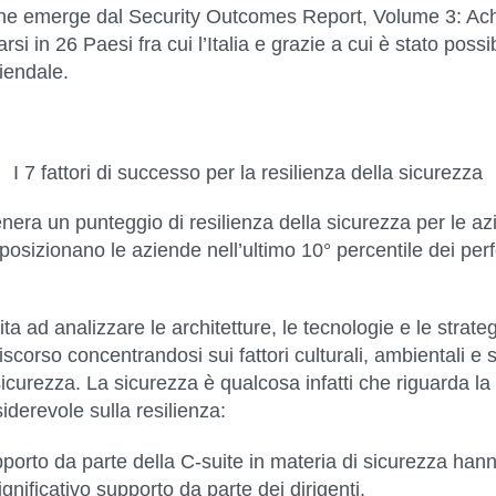
che emerge dal
Security Outcomes Report, Volume 3: Ach
arsi in 26 Paesi
fra cui
l’Italia
e grazie a cui è stato possib
ziendale
.
I 7 fattori di successo per la resilienza della sicurezza
ra un punteggio di resilienza della sicurezza per le azien
posizionano le aziende nell’ultimo 10° percentile dei per
ita ad analizzare le architetture, le tecnologie e le stra
 discorso concentrandosi sui fattori culturali, ambientali 
sicurezza. La sicurezza è qualcosa infatti che riguarda la
derevole sulla resilienza:
orto da parte della C-suite in materia di sicurezza hann
nificativo supporto da parte dei dirigenti.