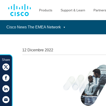
Cisco News The EMEA Network
Skip
to
content
12 Dicembre 2022
Share