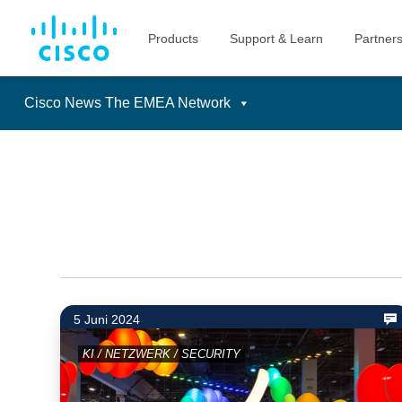
Cisco News The EMEA Network
Skip
to
content
5 Juni 2024
KI / NETZWERK / SECURITY