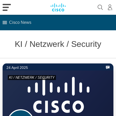
Cisco News
Skip
to
KI / Netzwerk / Security
content
24 April 2025
KI / NETZWERK / SECURITY