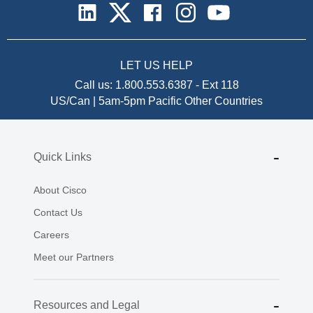
LET US HELP
Call us:
1.800.553.6387
-
Ext 118
US/Can | 5am-5pm Pacific
Other Countries